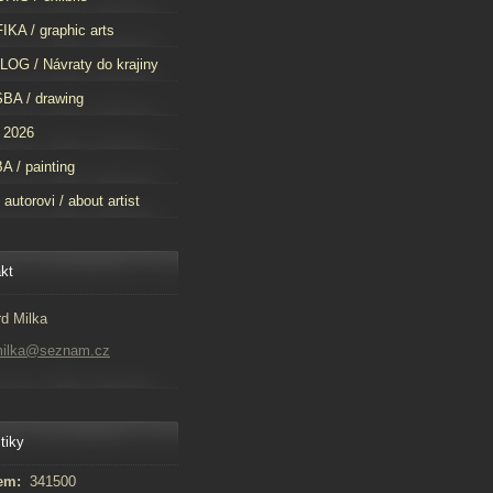
KA / graphic arts
OG / Návraty do krajiny
BA / drawing
 2026
 / painting
 autorovi / about artist
kt
d Milka
milka@seznam.cz
tiky
em:
341500