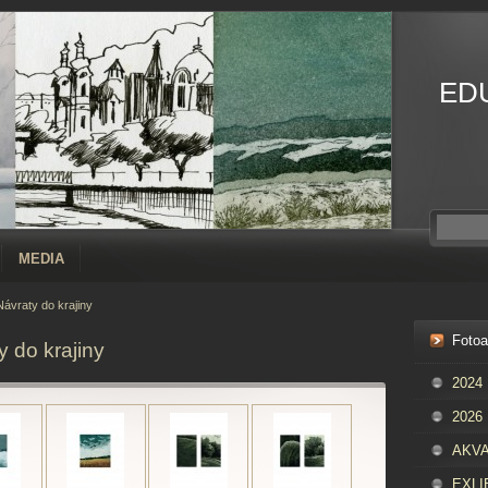
ED
MEDIA
ávraty do krajiny
Foto
 do krajiny
2024
2026
AKVAR
EXLIB