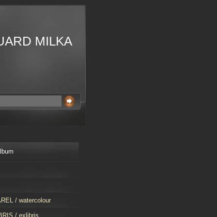
UARD MILKA
album
EL / watercolour
RIS / exlibris