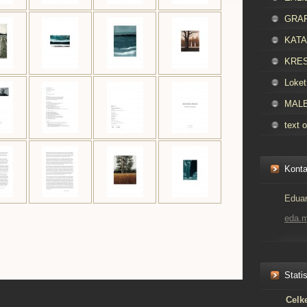
GRAFI
KATAL
KRES
Loket
MALBA
text o
Konta
Eduar
eda.
Statis
Celk