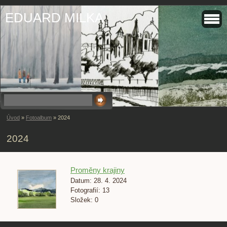
EDUARD MILKA
Úvod
»
Fotoalbum
»
2024
2024
Proměny krajiny
Datum:
28. 4. 2024
Fotografií:
13
Složek:
0