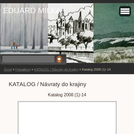
EDUARD MILKA
Úvod
»
Fotoalbum
»
KATALOG / Návraty do krajiny
»
Katalog 2008 (1)-14
KATALOG / Návraty do krajiny
Katalog 2008 (1)-14