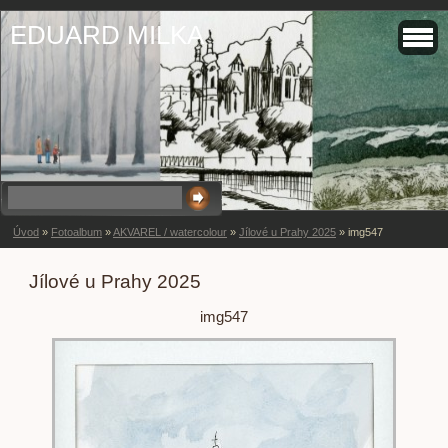
EDUARD MILKA
Úvod
»
Fotoalbum
»
AKVAREL / watercolour
»
Jílové u Prahy 2025
»
img547
Jílové u Prahy 2025
img547