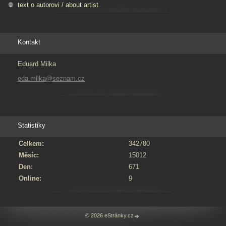
text o autorovi / about artist
Kontakt
Eduard Milka
eda.milka@seznam.cz
Statistiky
Celkem:
342780
Měsíc:
15012
Den:
671
Online:
9
© 2026 eStránky.cz