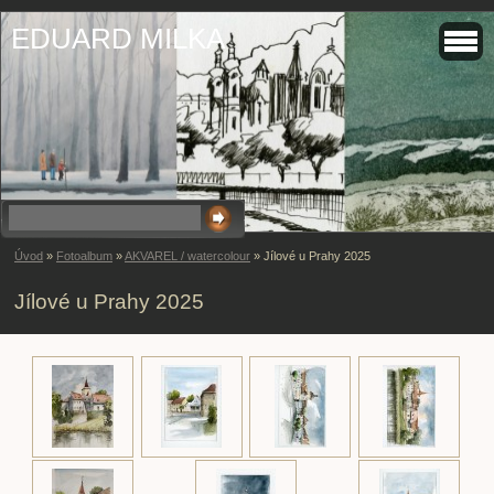
EDUARD MILKA
Úvod
»
Fotoalbum
»
AKVAREL / watercolour
»
Jílové u Prahy 2025
Jílové u Prahy 2025