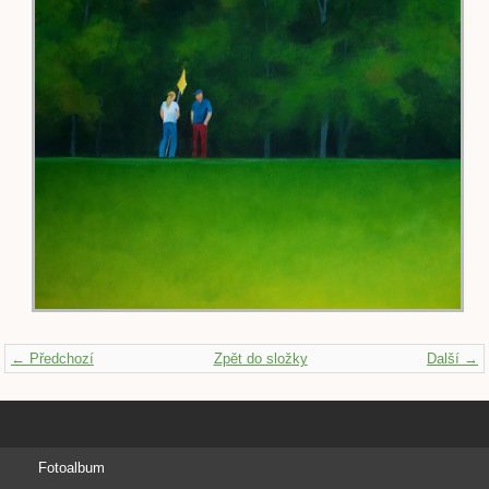
← Předchozí
Zpět do složky
Další →
Fotoalbum