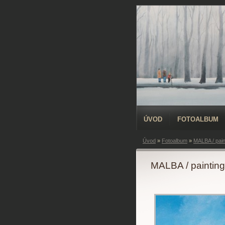
ÚVOD
FOTOALBUM
Úvod
»
Fotoalbum
»
MALBA / pain
MALBA / painting