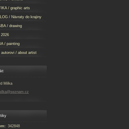
KA / graphic arts
OG / Návraty do krajiny
BA / drawing
 2026
 / painting
 autorovi / about artist
kt
d Milka
milka@seznam.cz
tiky
em:
342848