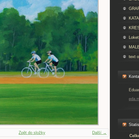
GRAFI
KATAL
KRES
Loket
MALBA
text o
Konta
Eduar
eda.
Statis
Zpět do složky
Další →
Celk