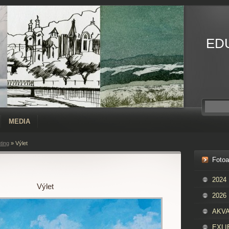
ED
MEDIA
ting
»
Výlet
Foto
2024
Výlet
2026
AKVAR
EXLIB