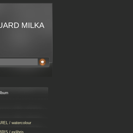
UARD MILKA
album
EL / watercolour
RIS / exlibris