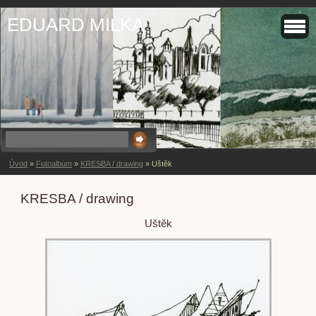
EDUARD MILKA
Úvod
»
Fotoalbum
»
KRESBA / drawing
»
Uštěk
KRESBA / drawing
Uštěk