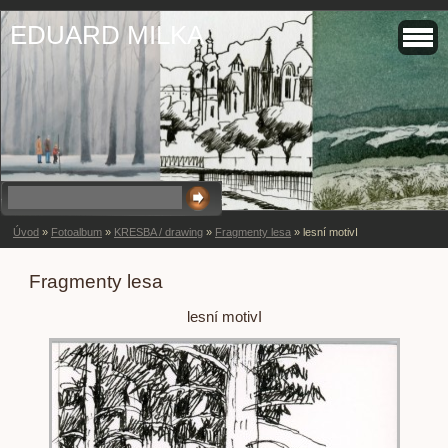
EDUARD MILKA
Úvod
»
Fotoalbum
»
KRESBA / drawing
»
Fragmenty lesa
»
lesní motivI
Fragmenty lesa
lesní motivI