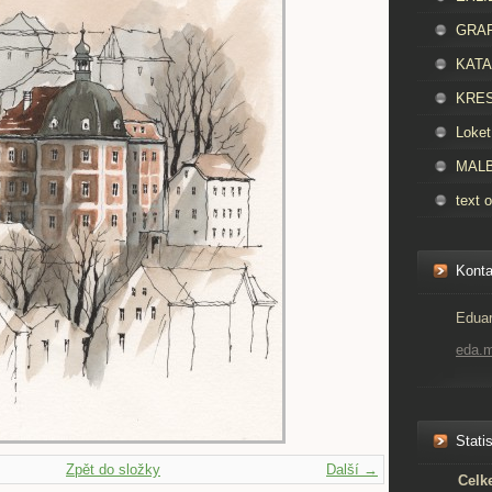
GRAFI
KATAL
KRES
Loket
MALBA
text o
Konta
Eduar
eda.
Statis
Zpět do složky
Další →
Celk