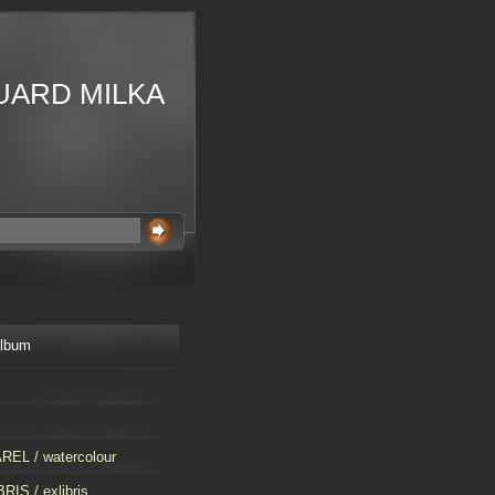
UARD MILKA
album
EL / watercolour
RIS / exlibris