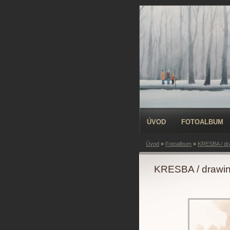
ÚVOD
FOTOALBUM
Úvod
»
Fotoalbum
»
KRESBA / dr
KRESBA / drawi