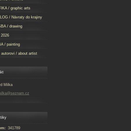
KA / graphic arts
OG / Návraty do krajiny
BA / drawing
 2026
 / painting
 autorovi / about artist
kt
d Milka
milka@seznam.cz
tiky
em:
341789