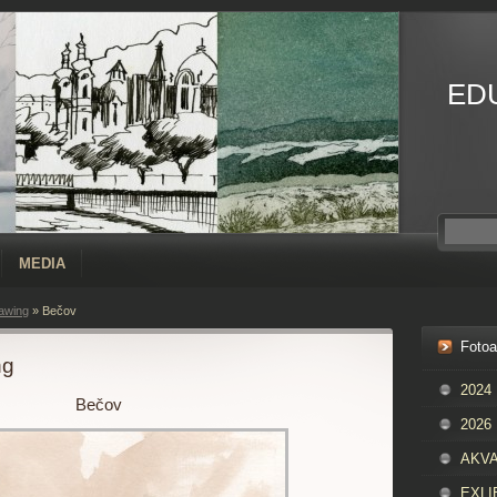
ED
MEDIA
awing
»
Bečov
Foto
ng
2024
Bečov
2026
AKVAR
EXLIB