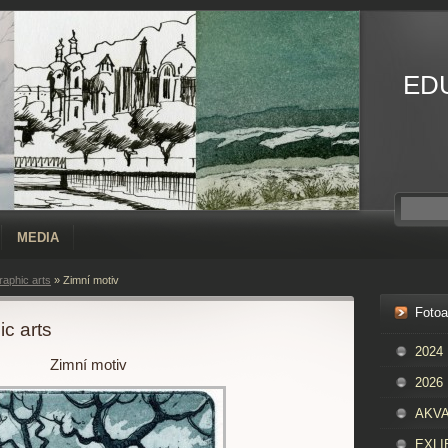
ED
MEDIA
aphic arts
»
Zimní motiv
Foto
c arts
2024
Zimní motiv
2026
AKVAR
EXLIB