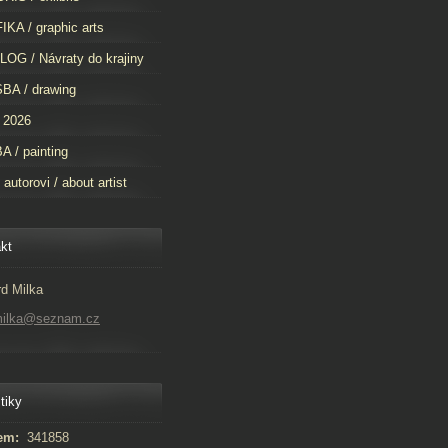
KA / graphic arts
OG / Návraty do krajiny
BA / drawing
 2026
 / painting
 autorovi / about artist
kt
d Milka
milka@seznam.cz
tiky
em:
341858