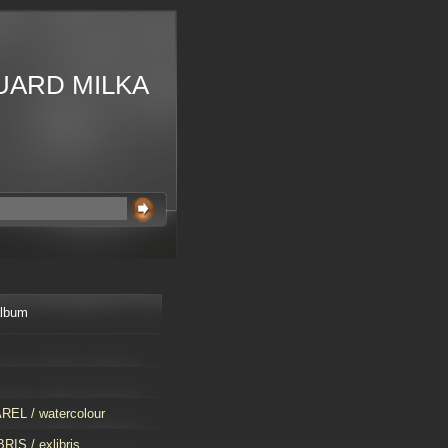
UARD MILKA
album
EL / watercolour
RIS / exlibris