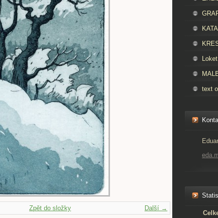
GRAFI
KATAL
KRES
Loket
MALBA
text o
Konta
Eduar
eda.
Statis
Zpět do složky
Další →
Celk