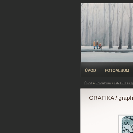
ÚVOD
FOTOALBUM
Úvod
»
Fotoalbum
»
GRAFIKA / gr
GRAFIKA / graphi