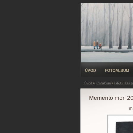
ÚVOD
FOTOALBUM
Úvod
»
Fotoalbum
»
GRAFIKA / gr
Memento mori 2
me