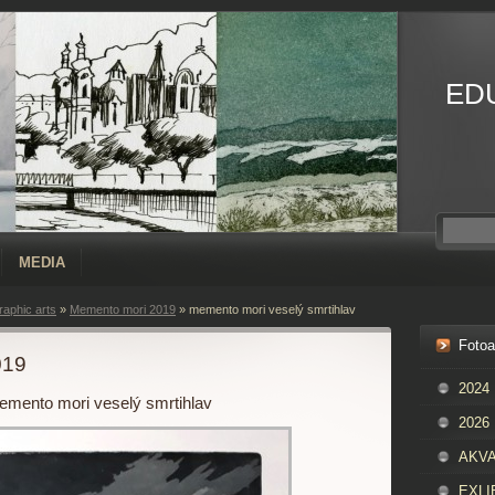
ED
MEDIA
aphic arts
»
Memento mori 2019
»
memento mori veselý smrtihlav
Foto
019
2024
mento mori veselý smrtihlav
2026
AKVAR
EXLIB