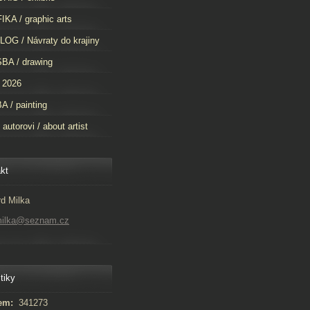
KA / graphic arts
OG / Návraty do krajiny
BA / drawing
 2026
 / painting
 autorovi / about artist
kt
d Milka
milka@seznam.cz
tiky
em:
341273