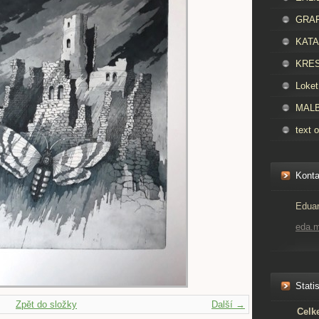
GRAFI
KATAL
KRES
Loket
MALBA
text o
Konta
Eduar
eda.
Statis
Zpět do složky
Další →
Celk