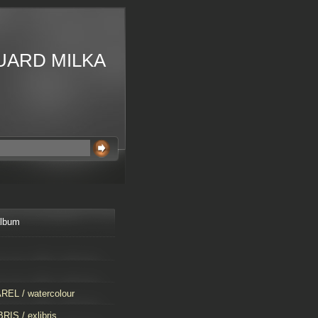
UARD MILKA
album
EL / watercolour
RIS / exlibris