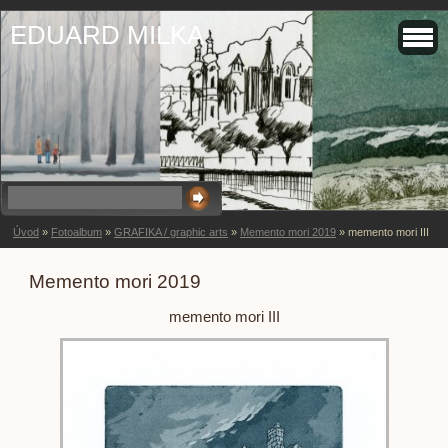
EDUARD MILKA
Úvod
»
Fotoalbum
»
GRAFIKA / graphic arts
»
Memento mori 2019
»
memento mori III
Memento mori 2019
memento mori III