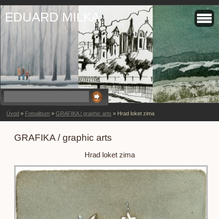
EDUARD MILKA
Úvod
»
Fotoalbum
»
GRAFIKA / graphic arts
»
Hrad loket zima
GRAFIKA / graphic arts
Hrad loket zima