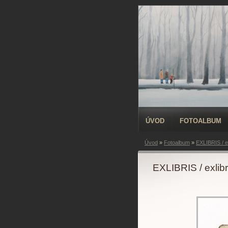
ÚVOD
FOTOALBUM
Úvod
»
Fotoalbum
»
EXLIBRIS / ex
EXLIBRIS / exlibr