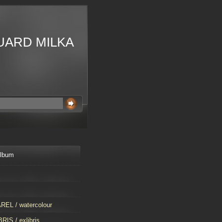
UARD MILKA
album
EL / watercolour
RIS / exlibris