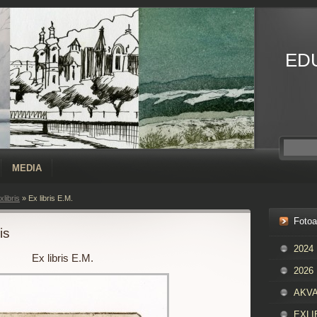
ED
MEDIA
libris
»
Ex libris E.M.
Foto
is
2024
Ex libris E.M.
2026
AKVAR
EXLIB