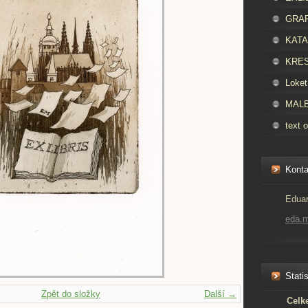
GRAFI
KATAL
KRES
Loket
MALBA
text o
Konta
Eduar
eda.
Statis
Zpět do složky
Další →
Celk