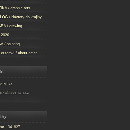
KA / graphic arts
OG / Návraty do krajiny
BA / drawing
 2026
 / painting
 autorovi / about artist
kt
d Milka
milka@seznam.cz
tiky
em:
341827