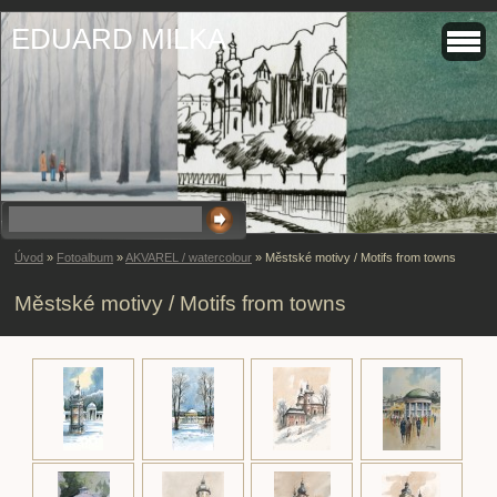
EDUARD MILKA
Úvod
»
Fotoalbum
»
AKVAREL / watercolour
»
Městské motivy / Motifs from towns
Městské motivy / Motifs from towns