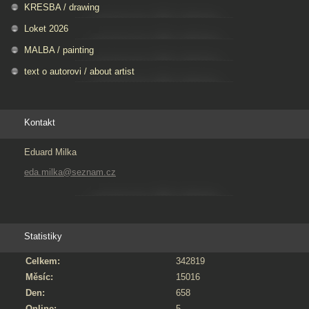
KRESBA / drawing
Loket 2026
MALBA / painting
text o autorovi / about artist
Kontakt
Eduard Milka
eda.milka@seznam.cz
Statistiky
Celkem:
342819
Měsíc:
15016
Den:
658
Online:
5