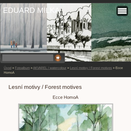
EDUARD MILKA
Úvod
»
Fotoalbum
»
AKVAREL / watercolour
»
Lesní motivy / Forest motives
»
Ecce
HomoA
Lesní motivy / Forest motives
Ecce HomoA