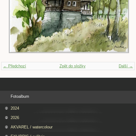
← Předchozí
Zpět do složky
Další →
Fotoalbum
2024
2026
AKVAREL / watercolour