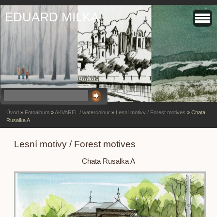
EDUARD MILKA
Úvod
»
Fotoalbum
»
AKVAREL / watercolour
»
Lesní motivy / Forest motives
»
Chata
Rusalka A
Lesní motivy / Forest motives
Chata Rusalka A