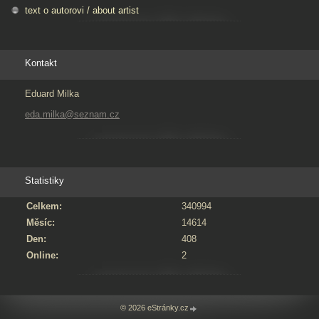
text o autorovi / about artist
Kontakt
Eduard Milka
eda.milka@seznam.cz
Statistiky
Celkem:
340994
Měsíc:
14614
Den:
408
Online:
2
© 2026 eStránky.cz