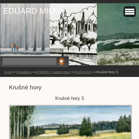
EDUARD MILKA
Úvod
»
Fotoalbum
»
AKVAREL / watercolour
»
Krušné hory
»
Krušné hory 3
Krušné hory
Krušné hory 3