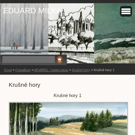
EDUARD MILKA
Úvod
»
Fotoalbum
»
AKVAREL / watercolour
»
Krušné hory
»
Krušné hory 1
Krušné hory
Krušné hory 1