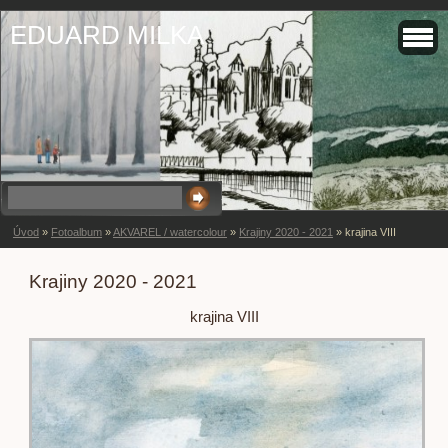
EDUARD MILKA
Úvod
»
Fotoalbum
»
AKVAREL / watercolour
»
Krajiny 2020 - 2021
»
krajina VIII
Krajiny 2020 - 2021
krajina VIII