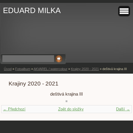
EDUARD MILKA
Úvod
»
Fotoalbum
»
AKVAREL / watercolour
»
Krajiny 2020 - 2021
»
deštivá krajina III
Krajiny 2020 - 2021
deštivá krajina III
← Předchozí
Zpět do složky
Další →