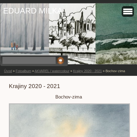
EDUARD MILKA
Úvod
»
Fotoalbum
»
AKVAREL / watercolour
»
Krajiny 2020 - 2021
»
Bochov-zima
Krajiny 2020 - 2021
Bochov-zima