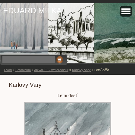
EDUARD MILKA
Úvod
»
Fotoalbum
»
AKVAREL / watercolour
»
Karlovy Vary
»
Letní déšť
Karlovy Vary
Letní déšť