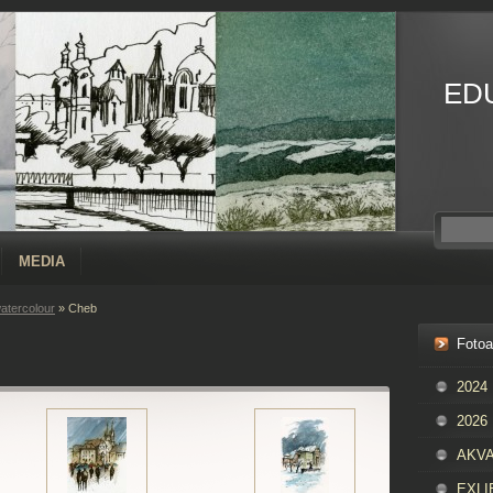
ED
MEDIA
atercolour
»
Cheb
Foto
2024
2026
AKVAR
EXLIB