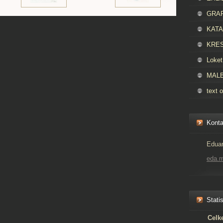
GRAFI
KATAL
KRES
Loket
MALBA
text o
Konta
Eduar
eda.
Statis
Celk