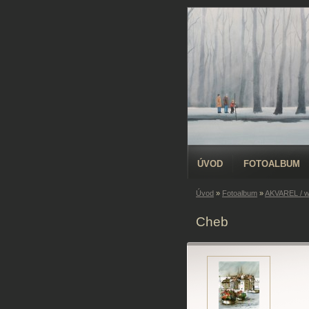
ÚVOD
FOTOALBUM
Úvod
»
Fotoalbum
»
AKVAREL / w
Cheb