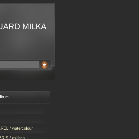
UARD MILKA
album
EL / watercolour
RIS / exlibris