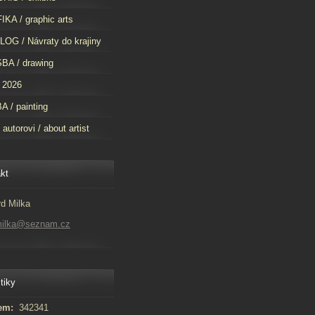
KA / graphic arts
OG / Návraty do krajiny
BA / drawing
 2026
 / painting
 autorovi / about artist
kt
d Milka
milka@seznam.cz
tiky
em:
342341