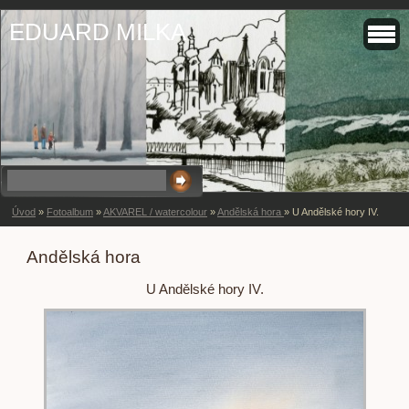
EDUARD MILKA
Úvod
»
Fotoalbum
»
AKVAREL / watercolour
»
Andělská hora
»
U Andělské hory IV.
Andělská hora
U Andělské hory IV.