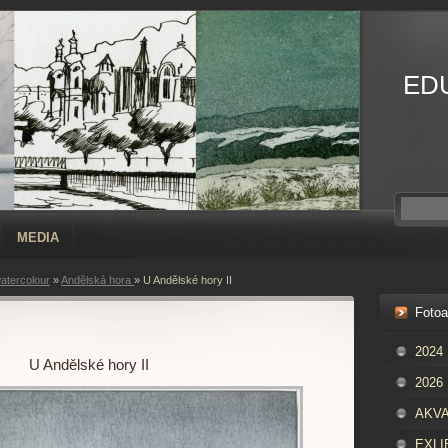
ED
MEDIA
atercolour
»
Andělská hora
»
U Andělské hory II
Foto
2024
U Andělské hory II
2026
AKVAR
EXLIB