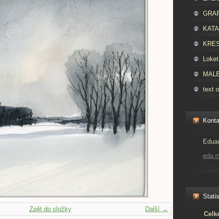
GRAFI
KATAL
KRES
Loket
MALBA
text o
Konta
Eduar
eda.
Statis
Zpět do složky
Další →
Celk