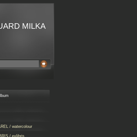
UARD MILKA
album
EL / watercolour
RIS / exlibris