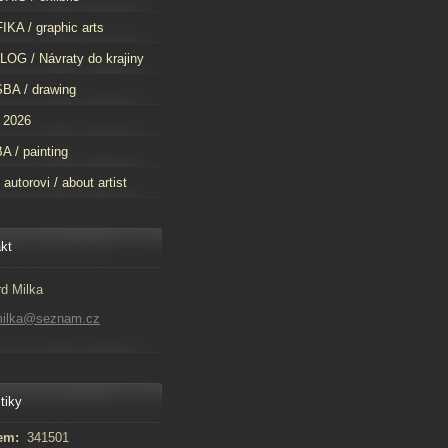
KA / graphic arts
OG / Návraty do krajiny
BA / drawing
 2026
 / painting
 autorovi / about artist
kt
d Milka
milka@seznam.cz
tiky
em:
341501